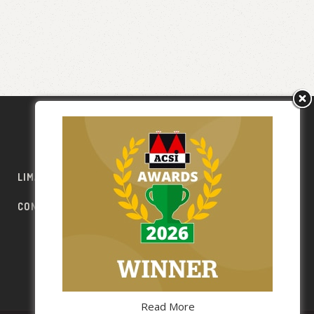
LIMA ESCAPE
PRIX
RÈGLEMENT
CONTACT
PET FRIENDLY
PT
EN
FR
ES
DE
Read More