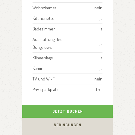
Wohnzimmer
nein
Kitchenette
ja
Badezimmer
ja
Ausstattung des
ja
Bungalows
Klimaanlage
ja
Kamin
ja
TV und Wi-Fi
nein
Privatparkplatz
frei
JETZT BUCHEN
BEDINGUNGEN