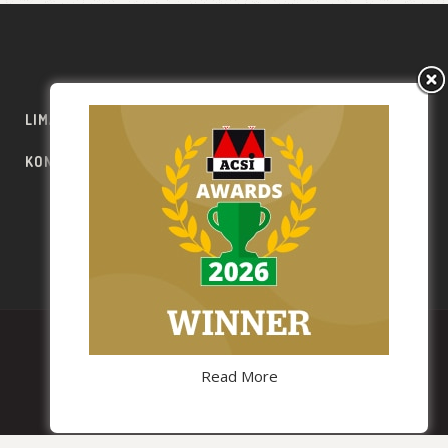
LIMA ESCAPE
PREISE
REGELUNG
KONTAKTE
HAUSTIERFREUNDLICH
PT
EN
FR
ES
DE
LIMA ESCAPE
Read More
PREISE
REGELUNG